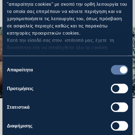
"απαραίτητα cookies" με σκοπό την ορθή λειτουργία του
τα οποία σας επιτρέπουν να κάνετε περιήγηση και να
χρησιμοποιήσετε τις λειτουργίες του, όπως πρόσβαση
σε ασφαλείς περιοχές καθώς και τις παρακάτω
κατηγορίες προαιρετικών cookies.
Κατά την είσοδό σας στον ιστότοπό μας, έχετε τη
δυνατότητα είτε να αποδεχθείτε όλα τα cookies
("αποδοχή όλων"), είτε να συνεχίσετε την περιήγησή
σας απορρίπτοντας όλα τα μη απαραίτητα cookies
Επιλογή
("Απόρριψη Όλων"), είτε να επιλέξετε συγκεκριμένα
Απαραίτητα
συγκατάθεσης
cookies από τις αναφερθείσες κατηγορίες και να
πατήσετε το κουμπί ("Αποδοχή Επιλεγμένων"). Για
Προτιμήσεις
περισσότερες πληροφορίες μπορείτε να ανατρέξετε
στην “Προβολή Λεπτομερειών” ή στην
Πολιτική
Cookies
. Μπορείτε να μεταβάλλετε τη συναίνεσή σας
Στατιστικά
οποιαδήποτε στιγμή.
Επεξεργασία & Αξιοποίηση Στέρεων
Αποβλήτων
Διαφήμισης