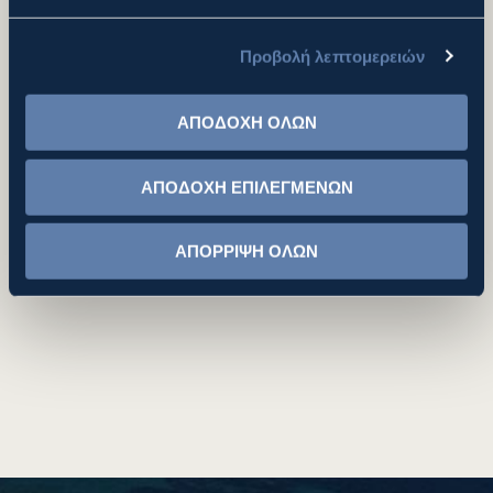
Όσον αφορά την επεξεργασία και αξιοποίηση στερεών
αποβλήτων, εστιάζουμε κυρίως στα ακόλουθα:
Προβολή λεπτομερειών
- Εφαρμογές αναερόβιας χώνεψης
- Εφαρμογές για αέρια (Βιοαέριο) από ΧΥΤΑ
ΑΠΟΔΟΧΗ ΟΛΩΝ
- Εγκαταστάσεις διαλογής και μηχανικής - βιολογικής
επεξεργασίας Αστικών Στερεών Αποβλήτων (ΑΣΑ)
ΑΠΟΔΟΧΗ ΕΠΙΛΕΓΜΕΝΩΝ
Η ΜΕΤΚΑ ΑΤΕ προσφέρει ολοκληρωμένες λύσεις και
παρέχει υπηρεσίες λειτουργίας & συντήρησης (O&M) για
ΑΠΟΡΡΙΨΗ ΟΛΩΝ
όλες τις παραπάνω εγκαταστάσεις.