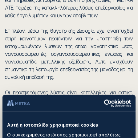
και Υπηρεσίες λειτουργίας & συντήρησης (O&M), η ΜΕΤΚΑ
ΑΤΕ παρέχει τις καταλληλότερες λύσεις επεξεργασίας για
κάθε έργο λυμάτων και υγρών αποβλήτων.
Επιπλέον, μέσω της θυγατρικής Zeologic, έχει αναπτυχθεί
σειρά καινοτόμων προϊόντων για την υποστήριξη των
κατοχυρωμένων λύσεών της όπως: νανοπηκτικά μέσα,
νανοσυσσωρευτές, οργανοσυσσωρευτικές ενώσεις και
νανοσωματίδια μεταλλικής οξείδωσης. Αυτά ενισχύουν
σημαντικά τη λειτουργία επεξεργασίας της μονάδας και τη
συνολική απόδοσή της.
Οι προσφερόμενες λύσεις είναι κατάλληλες για αστικά,
βιομηχανικά και γεωργικά απόβλητα και περιλαμβάνουν
την κατασκευή νέων ή την αναβάθμιση και βελτιστοποίηση
των υπαρχουσών εγκαταστάσεων.
Αυτή η ιστοσελίδα χρησιμοποιεί cookies
Ο συγκεκριμένος ιστότοπος χρησιμοποιεί απολύτως