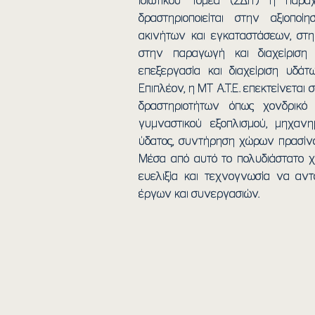
Ιδιωτικού Τομέα (ΣΔΙΤ) ή παρα
δραστηριοποιείται στην αξιοποί
ακινήτων και εγκαταστάσεων, στη 
στην παραγωγή και διαχείριση
επεξεργασία και διαχείριση υδά
Επιπλέον, η ΜΤ Α.Τ.Ε. επεκτείνετα
δραστηριοτήτων όπως χονδρικό ε
γυμναστικού εξοπλισμού, μηχαν
ύδατος, συντήρηση χώρων πρασίν
Μέσα από αυτό το πολυδιάστατο χα
ευελιξία και τεχνογνωσία να αντ
έργων και συνεργασιών.