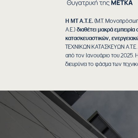
Η ΜΤ Α.Τ.Ε.
(Μ.Τ. Μονοπρόσωπη 
Α.Ε.)
διαθέτει μακρά εμπειρία
κατασκευαστικών, ενεργειακώ
ΤΕΧΝΙΚΩΝ ΚΑΤΑΣΚΕΥΩΝ Α.Τ.Ε.
από τον Ιανουάριο του 2025. 
διευρύνει το φάσμα των τεχνι