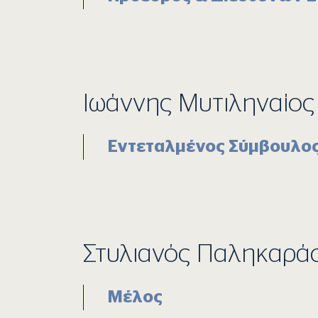
Ιωάννης Μυτιληναίος
Εντεταλμένος Σύμβουλο
Στυλιανός Παληκαρά
Μέλος