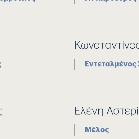
Κωνσταντίνο
ς
Εντεταλμένος
ς
Ελένη Αστερ
Μέλος