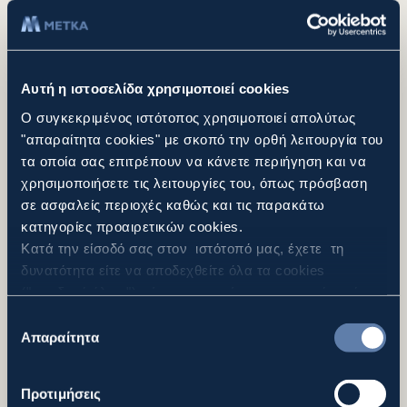
το μεγαλύτερο έργο αναβάθμισης του
Λιμένα Θεσσαλονίκης
ΠΕΡΙΣΣΌΤΕΡΑ
Αυτή η ιστοσελίδα χρησιμοποιεί cookies
Ο συγκεκριμένος ιστότοπος χρησιμοποιεί απολύτως
"απαραίτητα cookies" με σκοπό την ορθή λειτουργία του
τα οποία σας επιτρέπουν να κάνετε περιήγηση και να
χρησιμοποιήσετε τις λειτουργίες του, όπως πρόσβαση
25/02/2025
σε ασφαλείς περιοχές καθώς και τις παρακάτω
Επίσκεψη του Πρωθυπουργού
κατηγορίες προαιρετικών cookies.
Κυριάκου Μητσοτάκη στο εργοτάξιο του
Κατά την είσοδό σας στον ιστότοπό μας, έχετε τη
Flyover
δυνατότητα είτε να αποδεχθείτε όλα τα cookies
("αποδοχή όλων"), είτε να συνεχίσετε την περιήγησή
ΠΕΡΙΣΣΌΤΕΡΑ
σας απορρίπτοντας όλα τα μη απαραίτητα cookies
Επιλογή
("Απόρριψη Όλων"), είτε να επιλέξετε συγκεκριμένα
Απαραίτητα
συγκατάθεσης
cookies από τις αναφερθείσες κατηγορίες και να
πατήσετε το κουμπί ("Αποδοχή Επιλεγμένων"). Για
Προτιμήσεις
περισσότερες πληροφορίες μπορείτε να ανατρέξετε