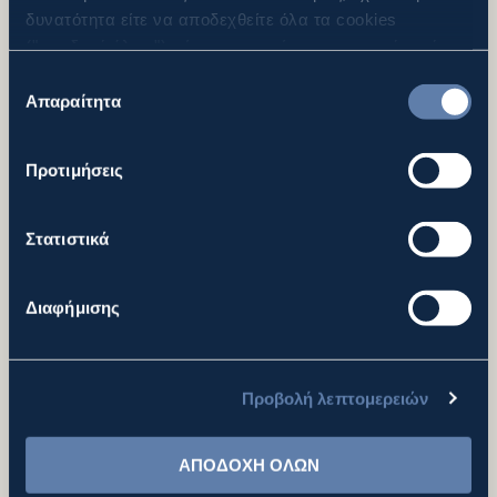
δυνατότητα είτε να αποδεχθείτε όλα τα cookies
("αποδοχή όλων"), είτε να συνεχίσετε την περιήγησή
σας απορρίπτοντας όλα τα μη απαραίτητα cookies
Επιλογή
("Απόρριψη Όλων"), είτε να επιλέξετε συγκεκριμένα
Απαραίτητα
συγκατάθεσης
cookies από τις αναφερθείσες κατηγορίες και να
πατήσετε το κουμπί ("Αποδοχή Επιλεγμένων"). Για
Προτιμήσεις
περισσότερες πληροφορίες μπορείτε να ανατρέξετε
Ιδιωτικότητα ISO 27701 : 2019
στην “Προβολή Λεπτομερειών” ή στην
Πολιτική
Cookies
. Μπορείτε να μεταβάλλετε τη συναίνεσή σας
Στατιστικά
οποιαδήποτε στιγμή.
PDF
294KB
Διαφήμισης
Προβολή λεπτομερειών
ΑΠΟΔΟΧΗ ΟΛΩΝ