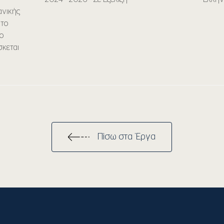
ανικής
 το
ιο
σκεται
Πίσω στα Έργα