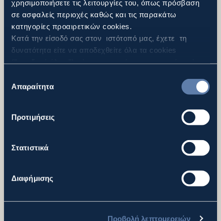
χρησιμοποιήσετε τις λειτουργίες του, όπως πρόσβαση
ETCS επιπέδου 1.
σε ασφαλείς περιοχές καθώς και τις παρακάτω
Εξ αρχής κατασκευή 4 νέων Σιδηροδρομικών
κατηγορίες προαιρετικών cookies.
Στάσεων (Ροδοδάφνη, Σελιανίτικα, Καμάρες,
Κατά την είσοδό σας στον ιστότοπό μας, έχετε τη
Άγιος Βασίλειος), 3 νέων Σιδηροδρομικών
δυνατότητα είτε να αποδεχθείτε όλα τα cookies
Σταθμών (Ψαθόπυργος, Αραχωβίτικα και Ρίο)
("αποδοχή όλων"), είτε να συνεχίσετε την περιήγησή
Κατασκευή των Η/Μ εγκαταστάσεων εντός της
σας απορρίπτοντας όλα τα μη απαραίτητα cookies
Επιλογή
σήραγγας Παναγοπούλας και των κτιρίων
("Απόρριψη Όλων"), είτε να επιλέξετε συγκεκριμένα
Απαραίτητα
συγκατάθεσης
εξυπηρέτησης αυτής
cookies από τις αναφερθείσες κατηγορίες και να
πατήσετε το κουμπί ("Αποδοχή Επιλεγμένων"). Για
Προτιμήσεις
περισσότερες πληροφορίες μπορείτε να ανατρέξετε
στην “Προβολή Λεπτομερειών” ή στην
Πολιτική
Cookies
. Μπορείτε να μεταβάλλετε τη συναίνεσή σας
Σύνοψη Έργου
Στατιστικά
οποιαδήποτε στιγμή.
Διαφήμισης
Αντικείμενο:
Κατασκευή των σταθμών και των στάσεων, η σιδηροδρομική
Προβολή λεπτομερειών