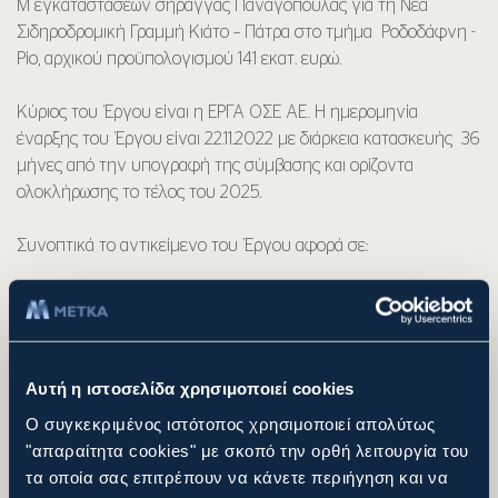
Μ εγκαταστάσεων σήραγγας Παναγοπούλας για τη Νέα
Σιδηροδρομική Γραμμή Κιάτο – Πάτρα στο τμήμα Ροδοδάφνη -
Ρίο, αρχικού προϋπολογισμού 141 εκατ. ευρώ.
Κύριος του Έργου είναι η ΕΡΓΑ ΟΣΕ ΑΕ. Η ημερομηνία
έναρξης του Έργου είναι 22.11.2022 με διάρκεια κατασκευής 36
μήνες από την υπογραφή της σύμβασης και ορίζοντα
ολοκλήρωσης το τέλος του 2025.
Συνοπτικά το αντικείμενο του Έργου αφορά σε:
Κατασκευή 28,8 χλμ διπλής σιδηροδρομικής
επιδομής από την είσοδο της Σιδ. Στάσης
Ροδοδάφνης Χ.Θ. 193+950 μέχρι μετά το πέρας
του υπογείου έργου (Cover and Cut) Ρίου Χ.Θ.
Αυτή η ιστοσελίδα χρησιμοποιεί cookies
222+750, εξοπλισμένης με σύγχρονο σύστημα
Ο συγκεκριμένος ιστότοπος χρησιμοποιεί απολύτως
τηλεπικοινωνιών, ηλεκτροκίνηση 25kV/50Hz,
"απαραίτητα cookies" με σκοπό την ορθή λειτουργία του
τηλεδιοίκηση ηλεκτροκίνησης και σύγχρονο
τα οποία σας επιτρέπουν να κάνετε περιήγηση και να
σύστημα σηματοδότησης, τηλεδιοίκησης και