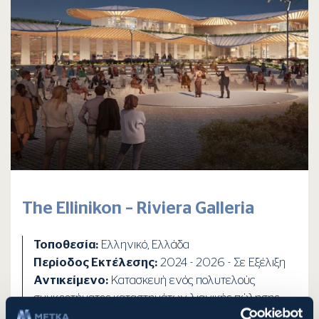
The Ellinikon – Riviera Galleria
Τοποθεσία:
Ελληνικό, Ελλάδα
Περίοδος Εκτέλεσης:
2024 - 2026 - Σε Εξέλιξη
Αντικείμενο:
Κατασκευή ενός πολυτελούς
συγκροτήματος καταστημάτων λιανικής πώλησης,
εστίασης και αναψυχής, το οποίο εντάσσεται στο