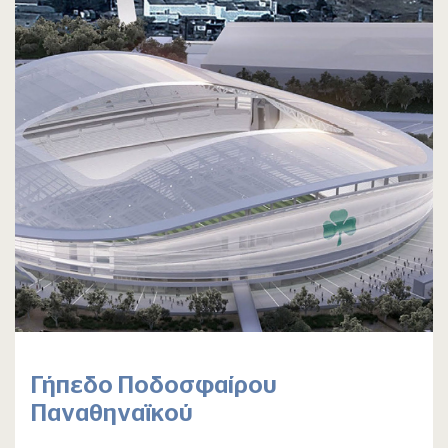
Γήπεδο Ποδοσφαίρου
Παναθηναϊκού