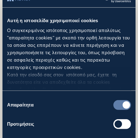
Γενικό Σχέδιο Ανάπτυξης του Ελληνικού και
βρίσκεται κατά μήκος της ακτογραμμής της
Αυτή η ιστοσελίδα χρησιμοποιεί cookies
Αθηναϊκής Ριβιέρας.
Ο συγκεκριμένος ιστότοπος χρησιμοποιεί απολύτως
"απαραίτητα cookies" με σκοπό την ορθή λειτουργία του
Περισσότερα
τα οποία σας επιτρέπουν να κάνετε περιήγηση και να
χρησιμοποιήσετε τις λειτουργίες του, όπως πρόσβαση
σε ασφαλείς περιοχές καθώς και τις παρακάτω
κατηγορίες προαιρετικών cookies.
Κατά την είσοδό σας στον ιστότοπό μας, έχετε τη
δυνατότητα είτε να αποδεχθείτε όλα τα cookies
("αποδοχή όλων"), είτε να συνεχίσετε την περιήγησή
σας απορρίπτοντας όλα τα μη απαραίτητα cookies
Επιλογή
("Απόρριψη Όλων"), είτε να επιλέξετε συγκεκριμένα
Απαραίτητα
συγκατάθεσης
cookies από τις αναφερθείσες κατηγορίες και να
πατήσετε το κουμπί ("Αποδοχή Επιλεγμένων"). Για
Προτιμήσεις
περισσότερες πληροφορίες μπορείτε να ανατρέξετε
στην “Προβολή Λεπτομερειών” ή στην
Πολιτική